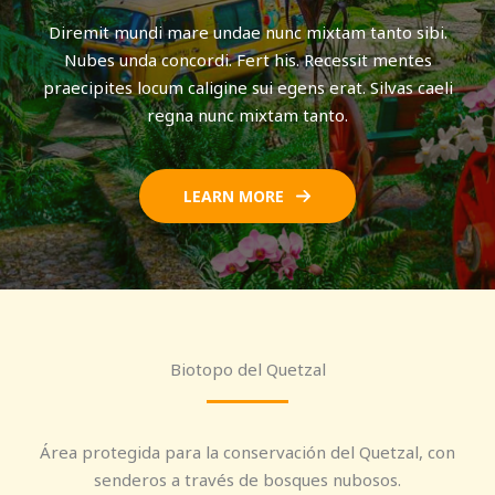
Diremit mundi mare undae nunc mixtam tanto sibi.
Nubes unda concordi. Fert his. Recessit mentes
praecipites locum caligine sui egens erat. Silvas caeli
regna nunc mixtam tanto.
LEARN MORE
Biotopo del Quetzal
Área protegida para la conservación del Quetzal, con
senderos a través de bosques nubosos.